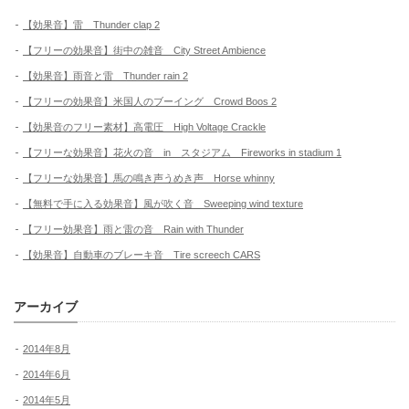
【効果音】雷 Thunder clap 2
【フリーの効果音】街中の雑音 City Street Ambience
【効果音】雨音と雷 Thunder rain 2
【フリーの効果音】米国人のブーイング Crowd Boos 2
【効果音のフリー素材】高電圧 High Voltage Crackle
【フリーな効果音】花火の音 in スタジアム Fireworks in stadium 1
【フリーな効果音】馬の鳴き声うめき声 Horse whinny
【無料で手に入る効果音】風が吹く音 Sweeping wind texture
【フリー効果音】雨と雷の音 Rain with Thunder
【効果音】自動車のブレーキ音 Tire screech CARS
アーカイブ
2014年8月
2014年6月
2014年5月