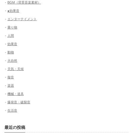
BGM（背景音楽素材）
●効果音
エンターテイメント
乗り物
人間
効果音
動物
大自然
天気・天候
擬音
楽器
機械・道具
爆発音・破裂音
生活音
最近の投稿